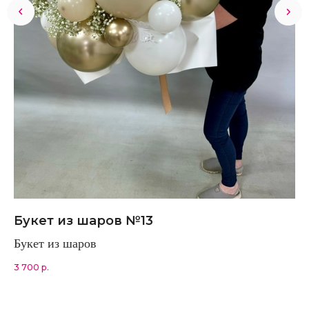
Букет из шаров №13
П
Букет из шаров
Па
3 700
р.
30