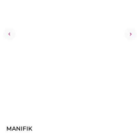
MANIFIK
К