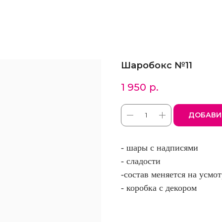
Шаробокс №11
1 950
р.
ДОБАВИ
- шары с надписями
- сладости
-состав меняется на усмо
- коробка с декором