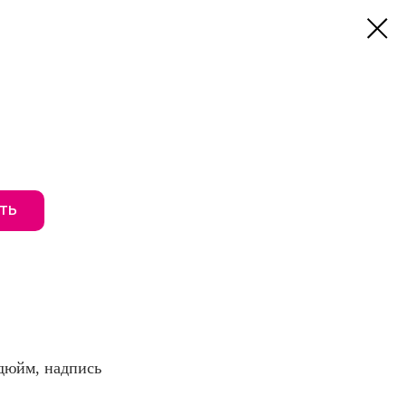
ТЬ
 дюйм, надпись