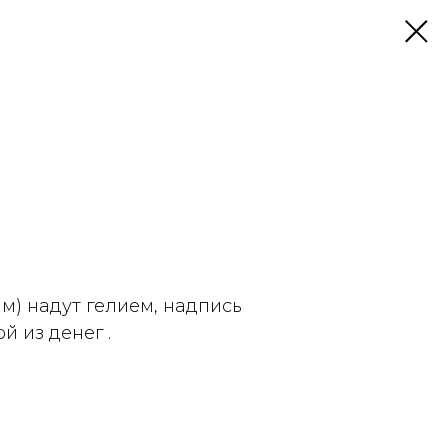
йм) надут гелием, надпись
й из денег .