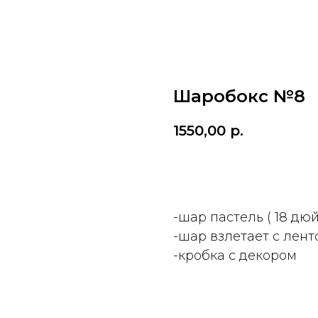
Шаробокс №8
1550,00
р.
ДОБАВИТЬ
-шар пастель ( 18 дю
-шар взлетает с ленто
-кробка с декором