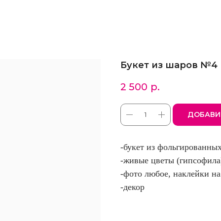
Букет из шаров №4
2 500
р.
ДОБАВИ
-букет из фольгированны
-живые цветы (гипсофила
-фото любое, наклейки н
-декор