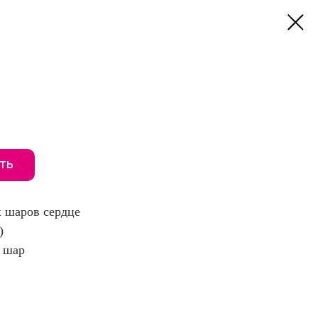
ТЬ
х шаров сердце
)
а шар