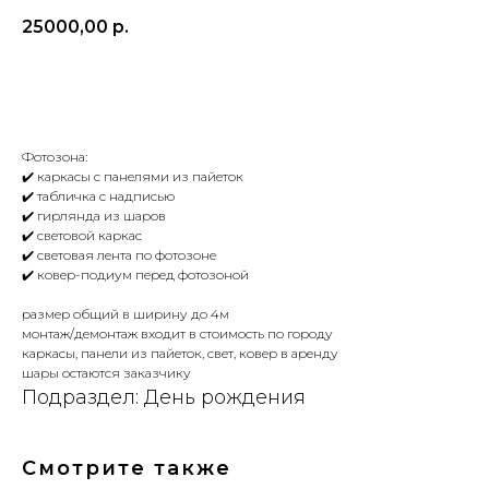
25000,00
р.
ДОБАВИТЬ
Фотозона:
✔️ каркасы с панелями из пайеток
✔️ табличка с надписью
✔️ гирлянда из шаров
✔️ световой каркас
✔️ световая лента по фотозоне
✔️ ковер-подиум перед фотозоной
размер общий в ширину до 4м
монтаж/демонтаж входит в стоимость по городу
каркасы, панели из пайеток, свет, ковер в аренду
шары остаются заказчику
Подраздел: День рождения
Смотрите также