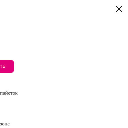
ТЬ
 пайеток
озоне