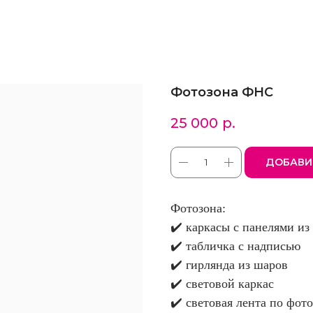
Фотозона ФНС
25 000
р.
ДОБАВИ
Фотозона:
✔️ каркасы с панелями из
✔️ табличка с надписью
✔️ гирлянда из шаров
✔️ световой каркас
✔️ световая лента по фот