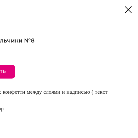
льчики №8
ТЬ
с конфетти между слоями и надписью ( текст
ар