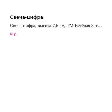
Свеча-цифра
Свеча-цифра, высота 7,6 см, ТМ Весёлая Затея
(Китай)
65
р.