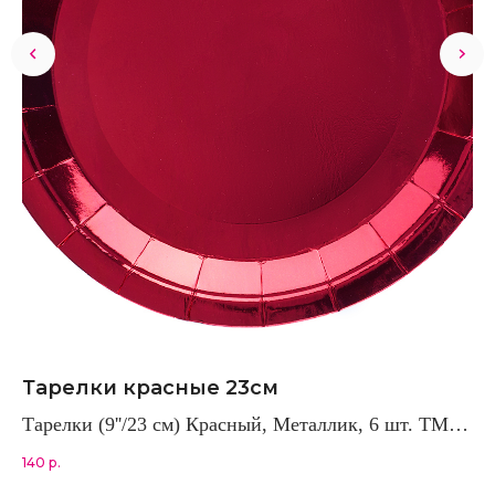
Тарелки красные 23см
Ф
Тарелки (9''/23 см) Красный, Металлик, 6 шт. ТМ
20
Волна Веселья
140
р.