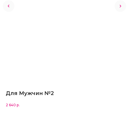
Для Мужчин №2
Н
Ед
2 640
р.
3 