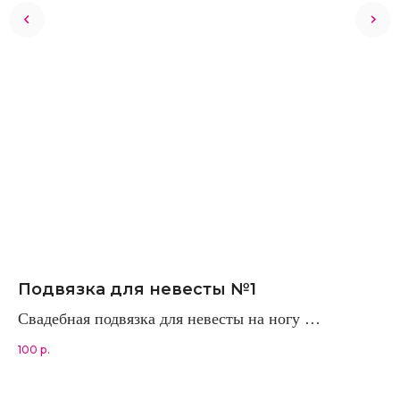
Подвязка для невесты №1
М
Свадебная подвязка для невесты на ногу
ма
100
р.
150