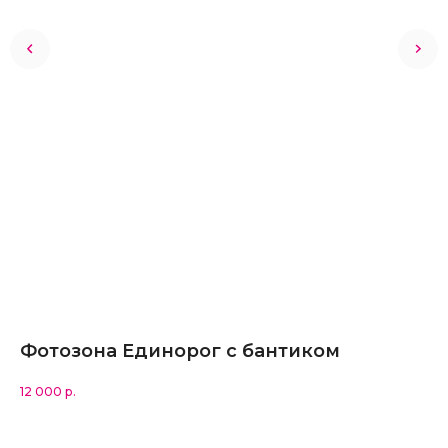
Фотозона Единорог с бантиком
П
по
12 000
р.
25