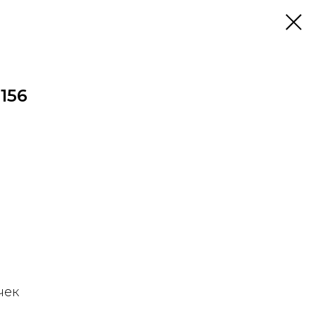
156
чек