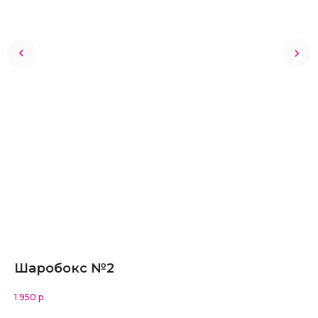
Шаробокс №2
Д
1 950
р.
2 