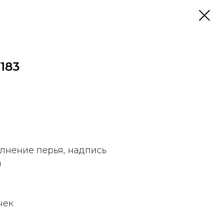
183
олнение перья, надпись
)
чек