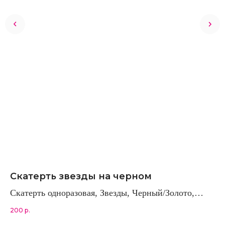
Скатерть звезды на черном
С
Скатерть одноразовая, Звезды, Черный/Золото,
за
137*274 см, 1 шт.,ТМ Волна Веселья
дв
200
р.
55