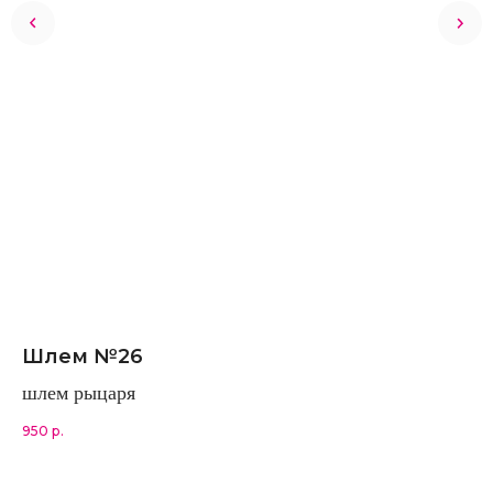
Шлем №26
Ф
М
шлем рыцаря
950
р.
16