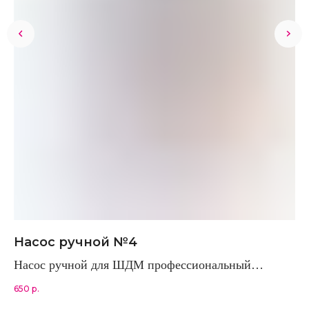
Насос ручной №4
А
Насос ручной для ШДМ профессиональный
Фо
Двухходовой CL-861
650
р.
1 6