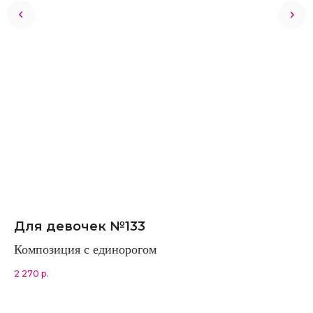
Для девочек №133
Н
Композиция с единорогом
Ко
2 270
р.
3 