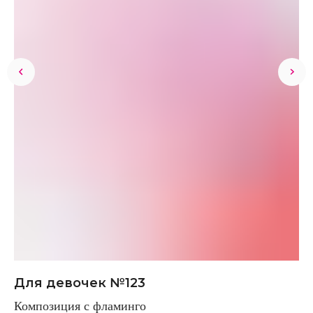
Для девочек №123
Т
Композиция с фламинго
Та