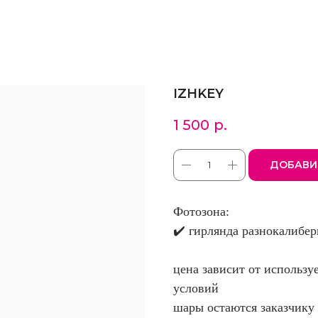
IZHKEY
1 500
р.
ДОБАВИ
Фотозона:
✔️ гирлянда разнокалибер
цена зависит от использу
условий
шары остаются заказчику