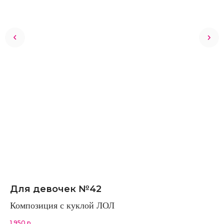
Для девочек №42
С
Композиция с куклой ЛОЛ
Св
ья
ТМ
1 950
р.
10