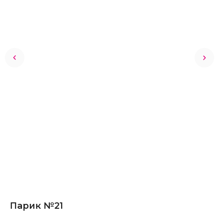
Парик №21
Ю