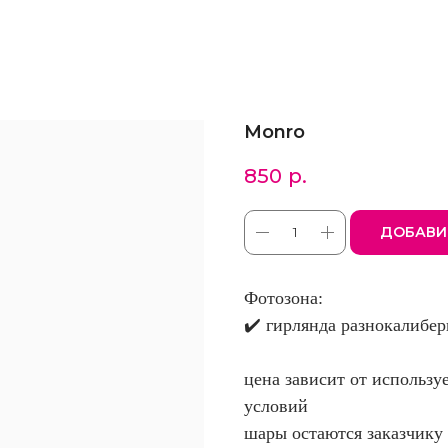
Monro
850
р.
ДОБАВИ
Фотозона:
✔️ гирлянда разнокалибер
цена зависит от использу
условий
шары остаются заказчику