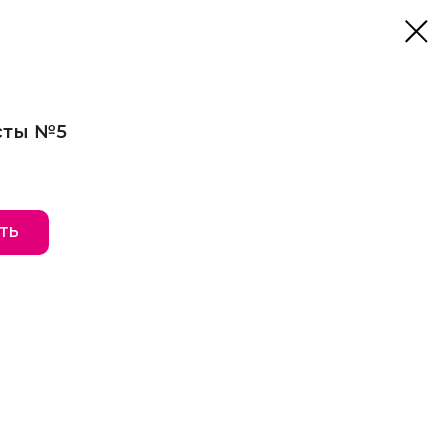
сты №5
ТЬ