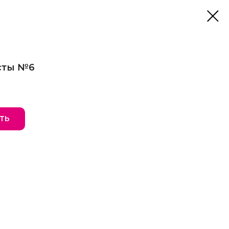
сты №6
ТЬ