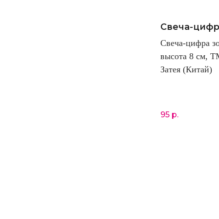
Свеча-цифр
Свеча-цифра зо
высота 8 см, Т
Затея (Китай)
95
р.