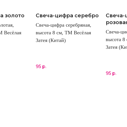
а золото
Свеча-цифра серебро
Свеча-
розова
лотая,
Свеча-цифра серебряная,
Свеча-ци
М Весёлая
высота 8 см, ТМ Весёлая
высота 8
Затея (Китай)
Затея (Ки
95
р.
95
р.