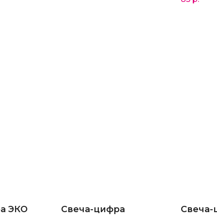
а ЭКО
Свеча-цифра
Свеча-