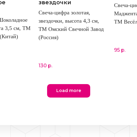
ое
звездочки
Свеча-ци
Свеча-цифра золотая,
Маджента,
Шоколадное
звездочки, высота 4,3 см,
ТМ Весёл
та 3,5 см, ТМ
ТМ Омский Свечной Завод
(Китай)
(Россия)
95
р.
130
р.
Load more