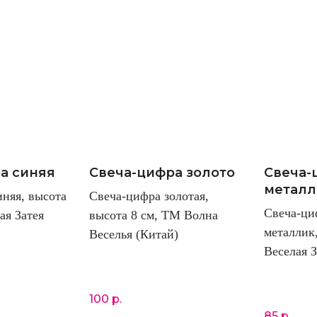
а синяя
Свеча-цифра золото
Свеча-
металл
няя, высота
Свеча-цифра золотая,
Свеча-ци
ая Затея
высота 8 см, ТМ Волна
металлик
Веселья (Китай)
Веселая З
100
р.
85
р.