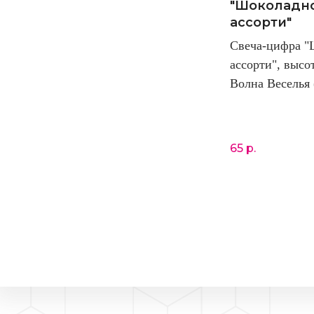
"Шоколадн
ассорти"
Свеча-цифра "
ассорти", высо
Волна Веселья 
65
р.