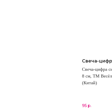
Свеча-цифр
Свеча-цифра си
8 см, ТМ Весёл
(Китай)
95
р.