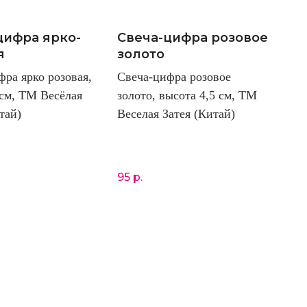
цифра ярко-
Свеча-цифра розовое
я
золото
фра ярко розовая,
Свеча-цифра розовое
 см, ТМ Весёлая
золото, высота 4,5 см, ТМ
тай)
Веселая Затея (Китай)
95
р.