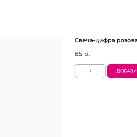
Свеча-цифра розова
85
р.
ДОБАВИ